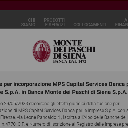
CHI
PRODOTTI
A
SIAMO
E SERVIZI
COLLOCAMENTI
FINAN
ocamenti
Mediobanca Protection 90% su S…
ocamenti
e per incorporazione MPS Capital Services Banca p
ioni e la documentazione pubblicata in questo sito ("Informativ
al Services") non costituiscono una raccomandazione, una solleci
e S.p.A. in Banca Monte dei Paschi di Siena S.p.A.
e finalizzato alla vendita, all'acquisto o alla sottoscrizione di 
 come prestazione di un servizio di consulenza da parte di MPS C
o 29/05/2023 decorrono gli effetti giuridici della fusione per
ivi di investimento e della situazione finanziaria specifici di ogn
azione di MPS Capital Services Banca per le Imprese S.p.A. con 
alutare autonomamente se intendano effettuare l'operazione e se 
 Firenze, via Leone Pancaldo 4 , iscritta all’Albo delle Banche de
isce l' Informativa potrebbero non essere adatti agli obiettivi di 
al n.4770, C.F. e Numero di Iscrizione al Registro delle Imprese pr
ita i soggetti interessati ad approfondire natura, rischi ed implic