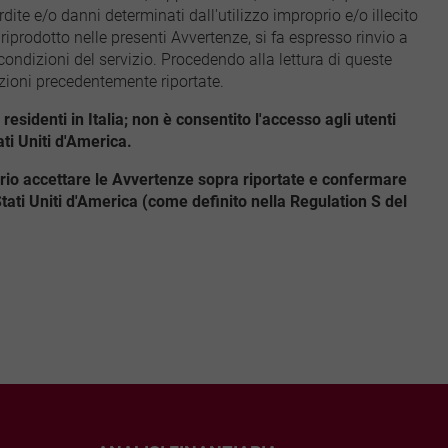
ite e/o danni determinati dall'utilizzo improprio e/o illecito
iprodotto nelle presenti Avvertenze, si fa espresso rinvio a
 condizioni del servizio. Procedendo alla lettura di queste
izioni precedentemente riportate.
sidenti in Italia; non è consentito l'accesso agli utenti
ati Uniti d'America.
ario accettare le Avvertenze sopra riportate e confermare
i Uniti d'America (come definito nella Regulation S del