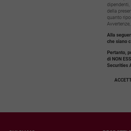
dipendenti, 
della prese
quanto ripor
Avvertenze,
Alla seguen
che siano ci
Pertanto, p
di NON ESSE
Securities 
ACCET