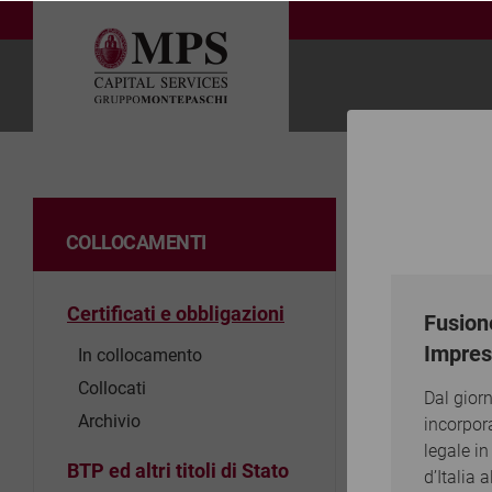
Home
Coll
COLLOCAMENTI
Coll
Certificati e obbligazioni
Fusion
Le informaz
("MPS Capit
Impres
In collocamento
promozional
Collocati
considerate
Dal giorn
degli obiett
Archivio
incorpor
pertanto, v
legale in
cui si rifer
BTP ed altri titoli di Stato
d’Italia 
Services inv