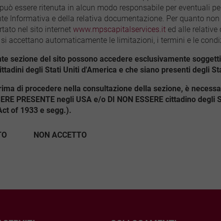
può essere ritenuta in alcun modo responsabile per eventuali perd
nte Informativa e della relativa documentazione. Per quanto non r
tato nel sito internet
www.mpscapitalservices.it
ed alle relative
 si accettano automaticamente le limitazioni, i termini e le cond
te sezione del sito possono accedere esclusivamente soggetti re
ttadini degli Stati Uniti d'America e che siano presenti degli St
rima di procedere nella consultazione della sezione, è necess
RE PRESENTE negli USA e/o DI NON ESSERE cittadino degli Stat
Act of 1933 e segg.).
TO
NON ACCETTO