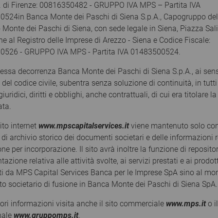
A. di Firenze: 00816350482 - GRUPPO IVA MPS – Partita IVA
 questo sito, con l'ausilio del proprio intermediario/consulente fi
524in Banca Monte dei Paschi di Siena S.p.A., Capogruppo de
ne ufficiale messa a disposizione dall'emittente e dai collocator
 Monte dei Paschi di Siena, con sede legale in Siena, Piazza Sal
 sull'esame congiunto non solo delle Note di Sintesi ma di tutti 
one al Registro delle Imprese di Arezzo - Siena e Codice Fiscale:
er gli effetti della Direttiva sul Prospetto (Direttiva 2003/71/CE) (
0526 - GRUPPO IVA MPS - Partita IVA 01483500524.
i insieme il "Prospetto"). In proposito si avverte che - ai sensi d
ere redatti in una lingua diversa da quella italiana, ma comune
essa decorrenza Banca Monte dei Paschi di Siena S.p.A., ai sensi 
 ogni altra informazione supplementare ed aggiornamento sugli emitte
del codice civile, subentra senza soluzione di continuità, in tutti 
estor Relations" da essi curate. Nel caso di prodotti strutturati 
giuridici, diritti e obblighi, anche contrattuali, di cui era titolare l
 molto elevata il cui apprezzamento da parte dell'investitore è o
ata.
re concluda operazioni aventi ad oggetto tali strumenti solo dopo
 esse comportano. L'investitore deve considerare che la complessit
ito internet
www.mpscapitalservices.it
viene mantenuto solo co
. Si consideri che, in generale, la negoziazione di prodotti strut
di archivio storico dei documenti societari e delle informazioni r
 Una volta valutato il rischio dell'operazione, l'investitore e l'in
one per incorporazione. Il sito avrà inoltre la funzione di reposito
 l'investitore stesso, con particolare riferimento alla situazione 
gli investimenti in strumenti finanziari strutturati di quest'ultim
zione relativa alle attività svolte, ai servizi prestati e ai prodott
diminuire e l'investitore potrebbe ricevere un importo inferiore a
ati da MPS Capital Services Banca per le Imprese SpA sino al m
in divisa estera sono soggetti alla fluttuazione dei tassi di cam
nto societario di fusione in Banca Monte dei Paschi di Siena SpA.
prezzo o rendimento di detti strumenti finanziari. I rendimenti co
fiscale può subire modifiche in senso sia favorevole che sfavorev
iori informazioni visita anche il sito commerciale
www.mps.it
o il
forma l'investitore che MPS Capital Services e altre società del 
onale
www.gruppomps.it
.